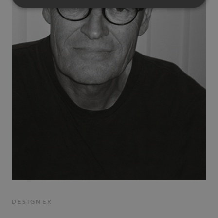
Strictly necessary
Performance
Targeting
Functionality
Unclassified
Strictly necessary cookies allow core website
functionality such as user login and account
management. The website cannot be used properly
without strictly necessary cookies.
Provider
/
Name
Expiration
Description
Domain
CookieScriptConsent
1 month
This cookie
CookieScript
is used by
.efg.se
Cookie-
Script.com
service to
remember
visitor
cookie
consent
preferences.
It is
necessary
for Cookie-
DESIGNER
Script.com
cookie