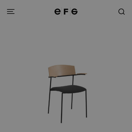
EFG
Menu
Produkter
Inspiration
Om oss
Kontakt
Image Bank