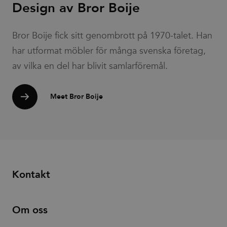
Design av Bror Boije
banner to
work
properly.
_dc_gtm_UA-
.efg.se
59
This cookie
Bror Boije fick sitt genombrott på 1970-talet. Han
58301694-4
seconds
is
associated
har utformat möbler för många svenska företag,
with sites
using
av vilka en del har blivit samlarföremål.
Google Tag
Manager to
load other
scripts and
Meet Bror Boije
code into a
page.
Where it is
used it may
be regarded
as Strictly
Necessary
as without
it, other
scripts may
not
Kontakt
function
correctly.
The end of
the name is
a unique
Om oss
number
which is
also an