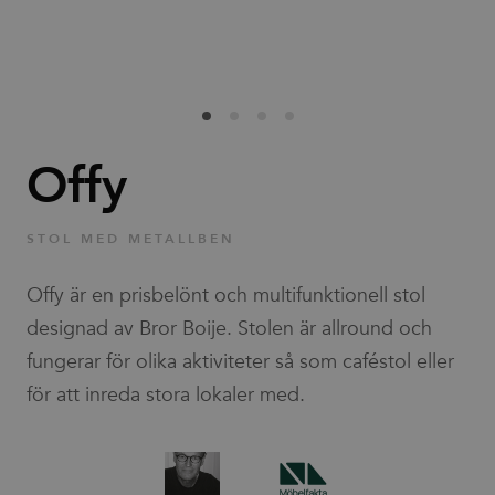
Familjer
Nyheter & Stories
Designers
Offy
Press
STOL MED METALLBEN
Nedladdningar
Offy är en prisbelönt och multifunktionell stol
designad av Bror Boije. Stolen är allround och
fungerar för olika aktiviteter så som caféstol eller
för att inreda stora lokaler med.
Hitta
Support
återförsäljare