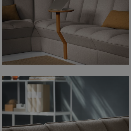
_dc_gtm_UA-
.efg.se
59
This cookie
58301694-4
seconds
is
associated
with sites
using
Google Tag
Manager to
load other
scripts and
code into a
page.
Where it is
used it may
be regarded
as Strictly
Necessary
as without
it, other
scripts may
not
function
correctly.
The end of
the name is
a unique
number
which is
also an
identifier
for an
associated
Google