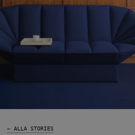
Familjer
Nyheter & Stories
Designers
Press
Nedladdningar
Hitta
Support
återförsäljare
← ALLA STORIES