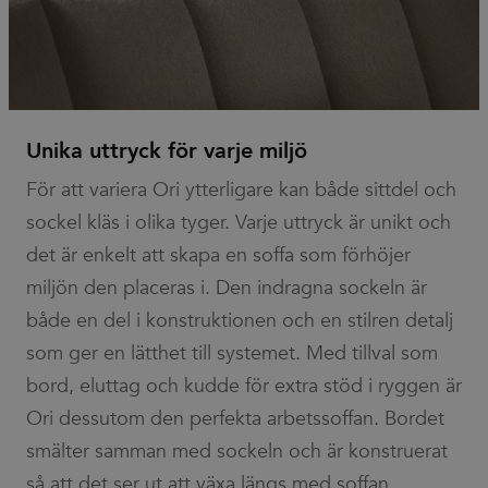
Analytics
account.
__cf_bm
30
This cookie
Cloudflare
minutes
is used to
Inc.
distinguish
.vimeo.com
between
humans
and bots.
Unika uttryck för varje miljö
This is
beneficial
for the
För att variera Ori ytterligare kan både sittdel och
website, in
order to
sockel kläs i olika tyger. Varje uttryck är unikt och
make valid
reports on
det är enkelt att skapa en soffa som förhöjer
the use of
their
miljön den placeras i. Den indragna sockeln är
website.
både en del i konstruktionen och en stilren detalj
li_gc
6 months
Used to
LinkedIn
store guest
Corporation
som ger en lätthet till systemet. Med tillval som
consent to
.linkedin.com
the use of
cookies for
bord, eluttag och kudde för extra stöd i ryggen är
non-
essential
Ori dessutom den perfekta arbetssoffan. Bordet
purposes
smälter samman med sockeln och är konstruerat
så att det ser ut att växa längs med soffan.