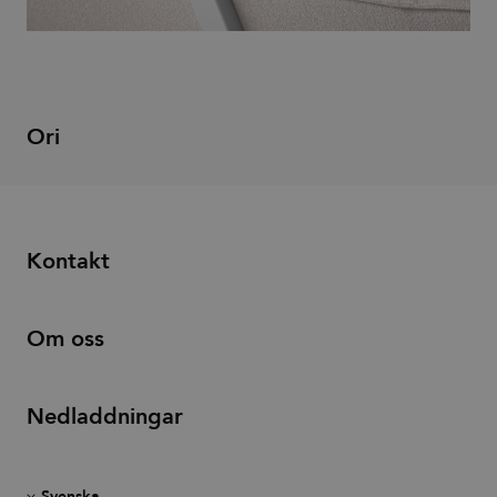
calculate
visitor,
session
and
campaign
data for
the sites
analytics
Ori
reports.
Kontakt
Om oss
Nedladdningar