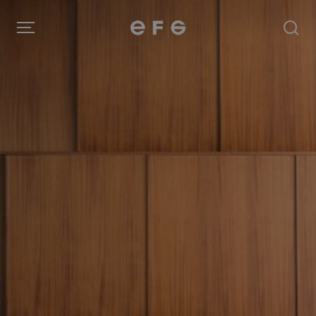
EFG
Menu
Produkter
Inspiration
Om oss
Kontakt
Image Bank