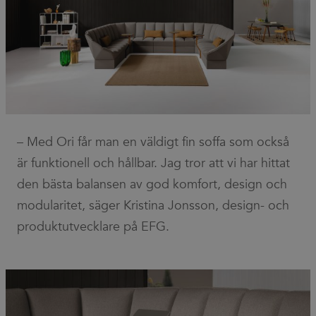
Strictly necessary
Performance
Targeting
Functionality
Unclassified
Strictly necessary cookies allow core website
functionality such as user login and account
management. The website cannot be used properly
without strictly necessary cookies.
Provider
/
Name
Expiration
Description
Domain
CookieScriptConsent
1 month
This cookie
CookieScript
– Med Ori får man en väldigt fin soffa som också
is used by
.efg.se
Cookie-
är funktionell och hållbar. Jag tror att vi har hittat
Script.com
service to
den bästa balansen av god komfort, design och
remember
visitor
modularitet, säger Kristina Jonsson, design- och
cookie
consent
produktutvecklare på EFG.
preferences.
It is
necessary
for Cookie-
Script.com
cookie
banner to
work
properly.