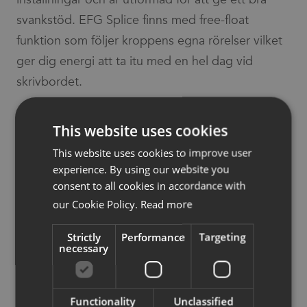
svankstöd. EFG Splice finns med free-float
funktion som följer kroppens egna rörelser vilket
ger dig energi att ta itu med en hel dag vid
skrivbordet.
This website uses cookies
This website uses cookies to improve user
Möbelfakta
EPD
experience. By using our website you
consent to all cookies in accordance with
our Cookie Policy.
Read more
Fler bilder
Strictly
Performance
Targeting
Konfigurera i pCon
necessary
Functionality
Unclassified