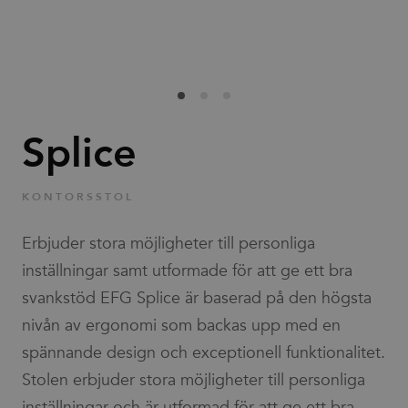
Familjer
Nyheter & Stories
Designers
Splice
Press
KONTORSSTOL
Nedladdningar
Erbjuder stora möjligheter till personliga
inställningar samt utformade för att ge ett bra
svankstöd EFG Splice är baserad på den högsta
nivån av ergonomi som backas upp med en
spännande design och exceptionell funktionalitet.
Hitta
Support
Stolen erbjuder stora möjligheter till personliga
återförsäljare
inställningar och är utformad för att ge ett bra