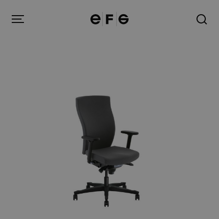
EFG
Menu
Produkter
Inspiration
Om oss
Kontakt
Image Bank