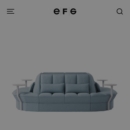
EFG
Menu
Produkter
Inspiration
Om oss
Kontakt
Image Bank