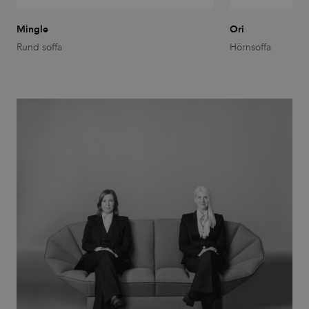
Functionality
Unclassified
Mingle
Ori
Strictly necessary cookies allow core website
functionality such as user login and account
Rund soffa
Hörnsoffa
management. The website cannot be used properly
without strictly necessary cookies.
Provider
/
Name
Expiration
Description
Domain
CookieScriptConsent
1 month
This cookie
CookieScript
is used by
.efg.se
Cookie-
Script.com
service to
remember
visitor
cookie
consent
preferences.
It is
necessary
for Cookie-
Script.com
cookie
banner to
work
properly.
_dc_gtm_UA-
.efg.se
59
This cookie