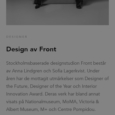
58301694-4
seconds
is
associated
with sites
using
Google Tag
Manager to
load other
scripts and
code into a
page.
Where it is
DESIGNER
used it may
be regarded
Design av Front
as Strictly
Necessary
as without
it, other
scripts may
Stockholmsbaserade designstudion Front består
not
function
av Anna Lindgren och Sofia Lagerkvist. Under
correctly.
The end of
åren har de mottagit utmärkelser som Designer of
the name is
a unique
the Future, Designer of the Year och Interior
number
which is
Innovation Award. Deras verk har bland annat
also an
identifier
visats på Nationalmuseum, MoMA, Victoria &
for an
associated
Albert Museum, M+ och Centre Pompidou.
Google
Analytics