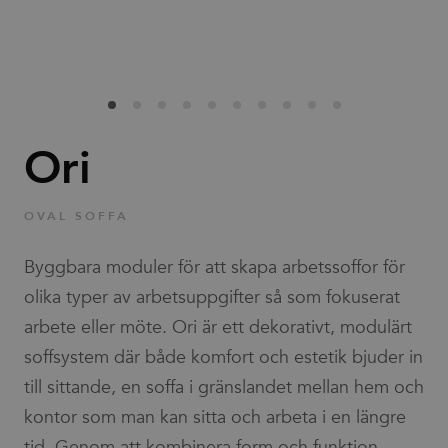
Familjer
Nyheter & Stories
Designers
Ori
Press
OVAL SOFFA
Nedladdningar
Byggbara moduler för att skapa arbetssoffor för
olika typer av arbetsuppgifter så som fokuserat
arbete eller möte. Ori är ett dekorativt, modulärt
soffsystem där både komfort och estetik bjuder in
till sittande, en soffa i gränslandet mellan hem och
Hitta
Support
kontor som man kan sitta och arbeta i en längre
återförsäljare
tid. Genom att kombinera form och funktion