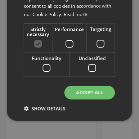
consent to all cookies in accordance with
Hörnsoffa
U-soffa
our Cookie Policy.
Read more
Strictly
Performance
Targeting
Liknande produkter
necessary
Se liknande produkter
Functionality
Unclassified
ACCEPT ALL
SHOW DETAILS
Strictly necessary
Performance
Targeting