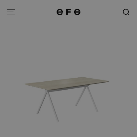
EFG
Menu
Produkter
Inspiration
Om oss
Kontakt
Image Bank