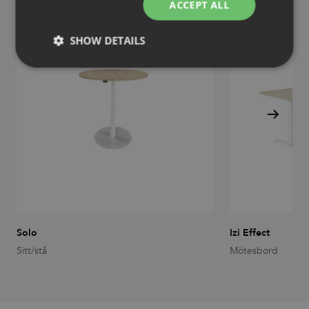
ACCEPT ALL
SHOW DETAILS
Strictly necessary
Performance
Targeting
Functionality
Unclassified
Strictly necessary cookies allow core website
functionality such as user login and account
management. The website cannot be used properly
without strictly necessary cookies.
Provider
/
Name
Expiration
Description
Domain
CookieScriptConsent
1 month
This cookie
CookieScript
Solo
Izi Effect
is used by
.efg.se
Cookie-
Sitt/stå
Mötesbord
Script.com
service to
remember
visitor
cookie
consent