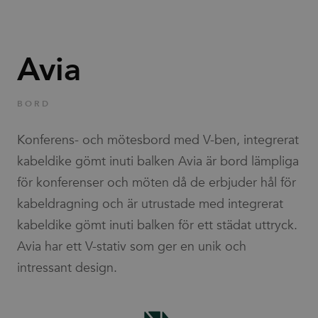
Familjer
Avia
Nyheter & Stories
Designers
BORD
Konferens- och mötesbord med V-ben, integrerat
Press
kabeldike gömt inuti balken Avia är bord lämpliga
för konferenser och möten då de erbjuder hål för
Nedladdningar
kabeldragning och är utrustade med integrerat
kabeldike gömt inuti balken för ett städat uttryck.
Avia har ett V-stativ som ger en unik och
intressant design.
Hitta
Support
återförsäljare