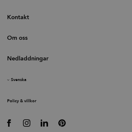
preferences.
It is
necessary
for Cookie-
Kontakt
Script.com
cookie
banner to
work
properly.
Om oss
_dc_gtm_UA-
.efg.se
59
This cookie
58301694-4
seconds
is
associated
with sites
Nedladdningar
using
Google Tag
Manager to
load other
scripts and
code into a
page.
Where it is
used it may
be regarded
Policy & villkor
as Strictly
Necessary
as without
it, other
scripts may
not
function
correctly.