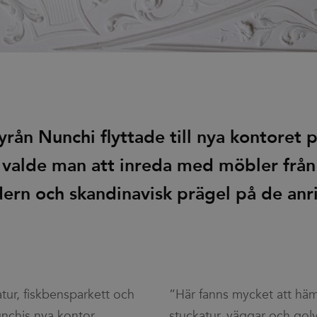
rån Nunchi flyttade till nya kontoret 
valde man att inreda med möbler från
ern och skandinavisk prägel på de anri
atur, fiskbensparkett och
”Här fanns mycket att häm
nchis nya kontor.
stuckatur, väggar och golv