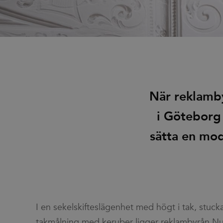
När reklamby
i Göteborg 
sätta en mod
I en sekelskifteslägenhet med högt i tak, stuck
takmålning med keruber ligger reklambyrån Nu