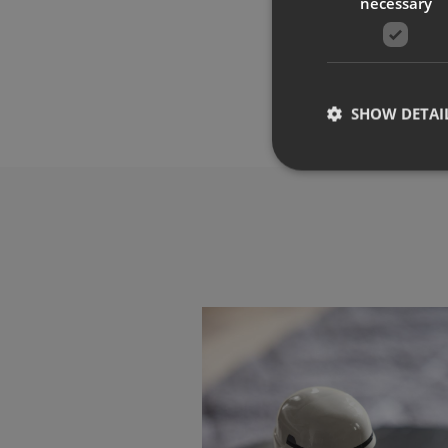
necessary
SHOW DETAI
Strictly necessary co
used properly without
Name
CookieScriptConse
_dc_gtm_UA-
58301694-4