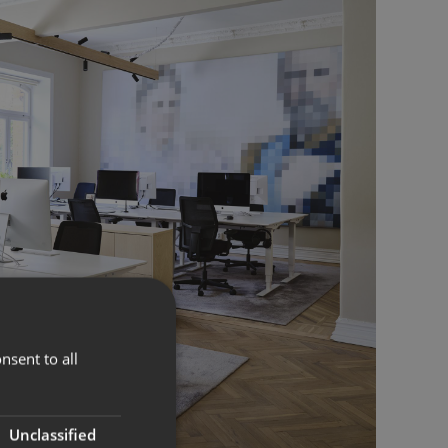
nsent to all
Unclassified