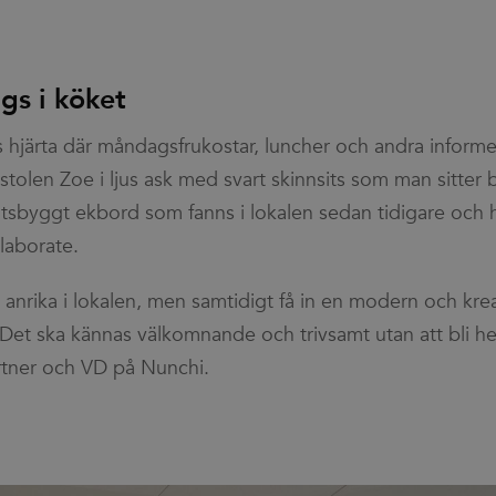
rosoft
.efg.se
number as a client identifier. It is included in each page requ
of this website.
poration
used to calculate visitor, session and campaign data for the s
kedin.com
reports.
3 months
Used by Meta to deliver a series of advertisement products
a Platform
bidding from third party advertisers
gs i köket
.se
1 year
Registers a unique ID that identifies and recognizes the use
erest Inc.
s hjärta där måndagsfrukostar, luncher och andra inform
targeted advertising.
.se
nstolen Zoe i ljus ask med svart skinnsits som man sitter
latsbyggt ekbord som fanns i lokalen sedan tidigare och 
laborate.
t anrika i lokalen, men samtidigt få in en modern och kre
 Det ska kännas välkomnande och trivsamt utan att bli 
rtner och VD på Nunchi.