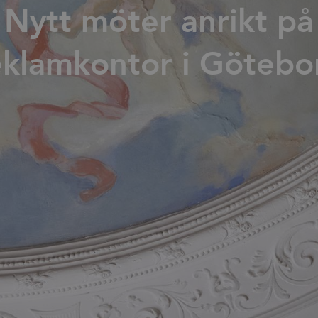
Nytt möter anrikt på
Press
eklamkontor i Götebo
Nedladdningar