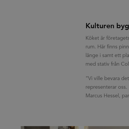
Mic
Cor
.lin
_fbp
Met
Inc.
Kulturen byg
.efg
_pin_unauth
Pint
Köket är företaget
.efg
rum. Här finns pin
länge i samt ett p
med stativ från Col
”Vi ville bevara de
representerar oss.
Marcus Hessel, pa