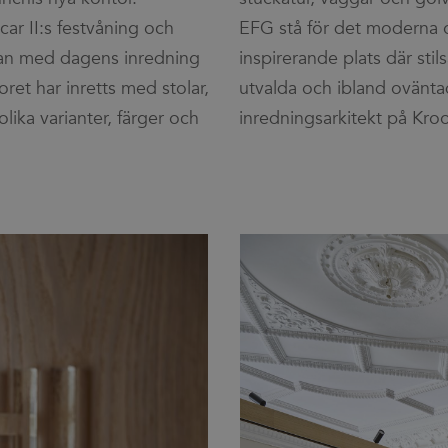
ar II:s festvåning och
EFG stå för det moderna o
man med dagens inredning
inspirerande plats där sti
ret har inretts med stolar,
utvalda och ibland ovänta
lika varianter, färger och
inredningsarkitekt på Kroo