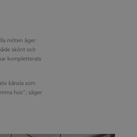
est in a site and
ites analytics
 such as real time
r. Is used for
ella möten äger
 både skönt och
har kompletterats
ativ känsla som
hemma hos”, säger