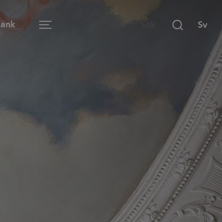
Bank
Menu
Öppen arbetsplats
Mötesrum
Lounge
Lärmiljö
Matsal och café
Hemmakontoret