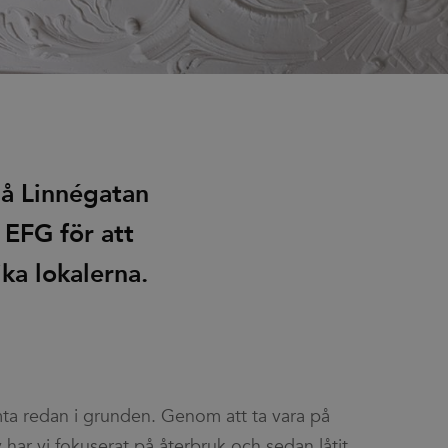
på Linnégatan
 EFG för att
ka lokalerna.
ta redan i grunden. Genom att ta vara på
 har vi fokuserat på återbruk och sedan låtit