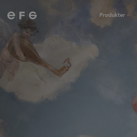
EFG
Produkter
Stolar
Skrivbord
Soffor och fåtöljer
Mötesbord och cafébor
Modulsoffor
Loungebord
Kontorsstolar
Övriga bord
Barstolar
Tillbehör
Pallar