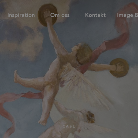
Inspiration
Om oss
Kontakt
Image 
Hitta
Support
Hyllor
Bås och rum-i-rum
återförsäljare
d
Tower utdragsskåp
Bordsskärmar
Familjer
Skåp med dörrar & lådor
Golvskärmar
Skjutdörrsskåp
Väggskärmar
Nyheter & Stories
CASE
Designers