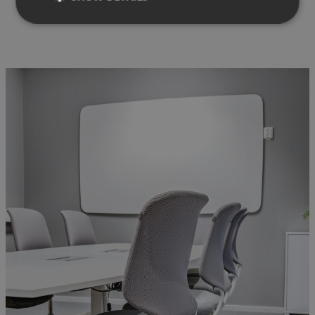
Pia Stenwall, projektledare Elektroskandia
Strictly necessary
Performance
Targeting
Functionality
Unclassified
Strictly necessary cookies allow core website
functionality such as user login and account
management. The website cannot be used properly
without strictly necessary cookies.
Provider
/
Name
Expiration
Description
Domain
CookieScriptConsent
1 month
This cookie
CookieScript
is used by
.efg.se
Cookie-
Script.com
service to
remember
visitor
cookie
consent
preferences.
It is
necessary
for Cookie-
Script.com