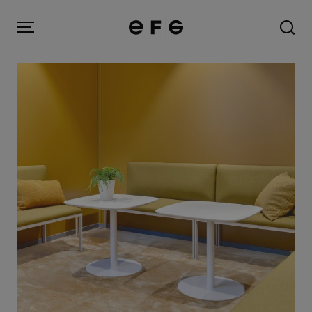
EFG
Menu
Produkter
Inspiration
Om oss
Kontakt
Image Bank