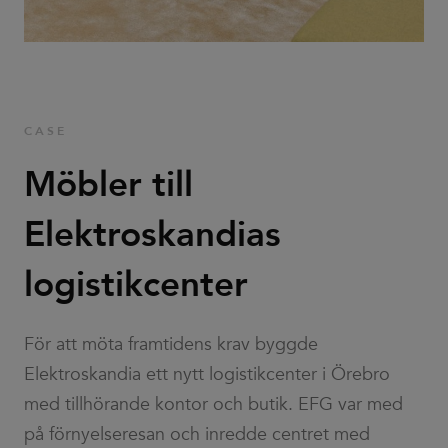
Familjer
Nyheter & Stories
CASE
Designers
Möbler till
Press
Elektroskandias
Nedladdningar
logistikcenter
För att möta framtidens krav byggde
Elektroskandia ett nytt logistikcenter i Örebro
Hitta
Support
med tillhörande kontor och butik. EFG var med
återförsäljare
på förnyelseresan och inredde centret med