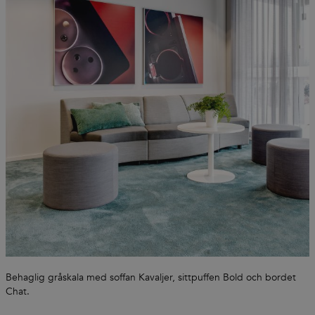
also an
identifier
for an
associated
Google
Analytics
account.
__cf_bm
30
This cookie
Cloudflare
minutes
is used to
Inc.
distinguish
.vimeo.com
between
humans
and bots.
This is
beneficial
for the
website, in
order to
make valid
reports on
the use of
their
website.
li_gc
6 months
Used to
LinkedIn
store guest
Corporation
consent to
Behaglig gråskala med soffan Kavaljer, sittpuffen Bold och bordet
.linkedin.com
the use of
Chat.
cookies for
non-
essential