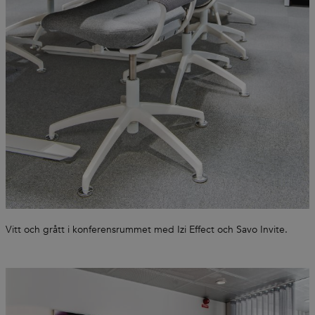
cookie
banner to
work
properly.
_dc_gtm_UA-
.efg.se
59
This cookie
58301694-4
seconds
is
associated
with sites
using
Google Tag
Manager to
load other
scripts and
code into a
page.
Where it is
used it may
be regarded
as Strictly
Necessary
as without
it, other
Vitt och grått i konferensrummet med Izi Effect och Savo Invite.
scripts may
not
function
correctly.
The end of
the name is
a unique
number
which is