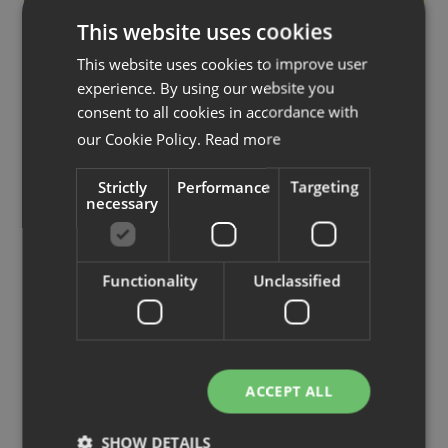
This website uses cookies
This website uses cookies to improve user
experience. By using our website you
consent to all cookies in accordance with
our Cookie Policy.
Read more
Strictly
Performance
Targeting
necessary
Functionality
Unclassified
Det nya kontoret tillgodoser
ACCEPT ALL
medarbetarnas behov av både samverkan
och avskildhet.
SHOW DETAILS